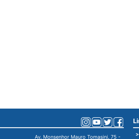
L
>
Av. Monsenhor Mauro Tomasini, 75 -