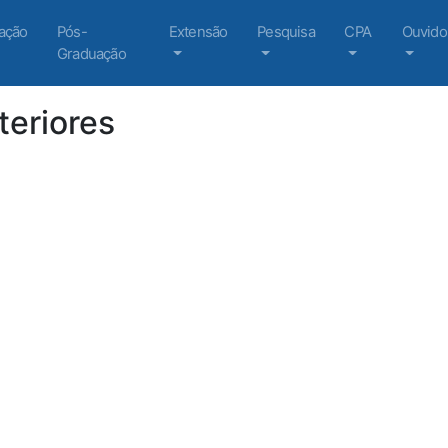
ação
Pós-
Extensão
Pesquisa
CPA
Ouvido
Graduação
teriores