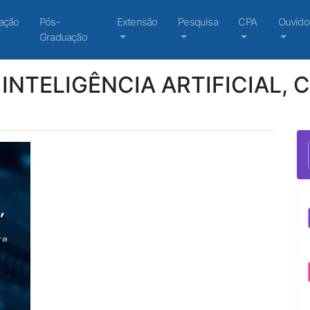
ação
Pós-
Extensão
Pesquisa
CPA
Ouvido
Graduação
NTELIGÊNCIA ARTIFICIAL, 