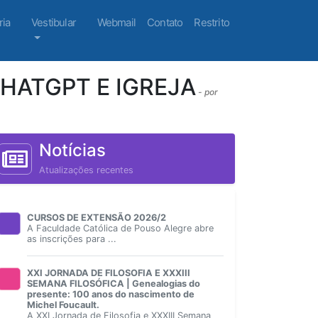
ria
Vestibular
Webmail
Contato
Restrito
CHATGPT E IGREJA
- por
Notícias
Atualizações recentes
CURSOS DE EXTENSÃO 2026/2
A Faculdade Católica de Pouso Alegre abre
as inscrições para ...
XXI JORNADA DE FILOSOFIA E XXXIII
SEMANA FILOSÓFICA | Genealogias do
presente: 100 anos do nascimento de
Michel Foucault.
A XXI Jornada de Filosofia e XXXIII Semana